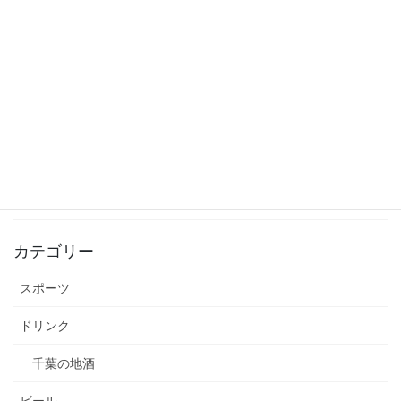
アジアカップ始まる
2019年1月7日
鴨川からの「碧海」
2018年11月10日
寒菊が来ています！熱燗もイケます！
2018年11月1日
カテゴリー
スポーツ
ドリンク
千葉の地酒
ビール