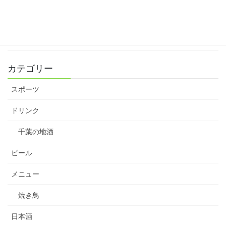
寒菊が来ています！熱燗もイケます！
2018年11月1日
カテゴリー
スポーツ
ドリンク
千葉の地酒
ビール
メニュー
焼き鳥
日本酒