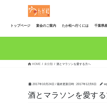
コ
ナ
ン
ビ
テ
ゲ
ン
ー
ツ
シ
トップページ
宴会のご案内
たか松へ行くには
千葉県
へ
ョ
ス
ン
キ
に
ッ
移
プ
動
HOME
未分類
酒とマラソンを愛する方へ
2017年10月24日
/ 最終更新日時 :
2017年12月6日
wp
酒とマラソンを愛する