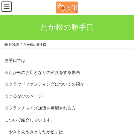
コ
ナ
ン
ビ
テ
ゲ
ン
ー
たか松の勝手口
ツ
シ
へ
ョ
ス
ン
HOME
たか松の勝手口
キ
に
ッ
移
プ
動
勝手口では
☆たか松のお店となりの紹介をする動画
☆クラウドファンディングについての紹介
☆ぐるなびのページ
☆フランチャイズ加盟を希望される方
について紹介しています。
「やきとんやきとりたか松」は、